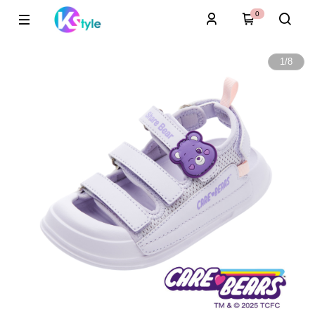
0
1
/
8