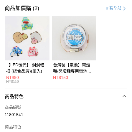
信用卡一次付款
商品加價購 (2)
查看全部
LINE Pay
Apple Pay
街口支付
全盈+PAY
AFTEE先享後付
【LED發光】 洞洞鞋
台灣製【電池】電燈
相關說明
扣 (綜合品牌)(單入)
鞋/閃燈鞋專用電池
【關於「AFTEE先享後付」】
KS-CR1632 (2入)
NT$90
NT$150
ATM付款
AFTEE先享後付是「在收到商品之後才付款」的支付方式。 讓您購物簡單
NT$110
便利好安心！
１．簡單：不需註冊會員、不需綁卡、不需儲值。
運送方式
商品特色
２．便利：只要手機號碼，簡訊認證，即可結帳。
３．安心：先確認商品／服務後，再付款。
付款後全家取貨
商品編號
每筆NT$90，滿NT$799(含以上)免運費
【「AFTEE先享後付」結帳流程】
11801541
１．於結帳方式選擇「AFTEE先享後付」後，將跳轉至「AFTEE先享後付」
付款後萊爾富取貨
結帳頁面，進行簡訊認證並確認金額後，即可完成結帳。
商品特色
２．訂單成立數日內，您將收到繳費通知簡訊。
每筆NT$9,999，滿NT$7,999(含以上)免運費