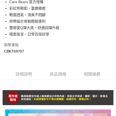
Care Bears 官方授權
３．收到繳費通知簡訊後14天內，點擊此簡訊中的連結，可透過四大超商／
ATM／網路銀行／等多元方式進行付款，方視為交易完成。
彩虹熊鞋釦，童趣療癒
付款後7-11取貨(追蹤碼前面加上868再查詢)
※ 請注意：結帳手續完成當下不需立刻繳費，但若您需要取消訂單，請聯絡
鞋面透氣，清爽不悶腳
每筆NT$90，滿NT$799(含以上)免運費
購買商品的店家。未經商家同意取消之訂單仍視為有效，需透過AFTEE先享
後付繳納相關費用。
絆帶設計穿脫輕鬆便利
宅配運費
※ 交易是否成功請以「AFTEE先享後付 」之結帳頁面顯示為準，若有關於
雙密度Q彈大底，舒適回彈升級
是否繳費成功／繳費後需取消欲退款等相關疑問，請聯繫「AFTEE先享後付
每筆NT$90，滿NT$699(含以上)免運費
晴雨皆宜，日常百搭好穿
客戶支援中心」
https://netprotections.freshdesk.com/support/home
【注意事項】
銷售重點
１．透過由恩沛科技股份有限公司提供之「AFTEE先享後付」服務完成之交
CBKT69707
易，需依本服務之必要範圍內提供個人資料，並將交易相關給付款項請求債
權轉讓予恩沛科技股份有限公司。
２．關於個人資料處理事宜，請瀏覽以下網址：
https://aftee.tw/terms/#terms3
３．未成年的使用者請事先徵得法定代理人或監護人之同意方可使用
詳細說明
商品規格
相關推薦
「AFTEE先享後付」，若未經同意申辦者引起之損失，本公司不負相關責
任。
４．使用「AFTEE先享後付」時，將依據個別帳號之用戶狀況，依本公司即
時審查核予不同之上限額度；若仍有額度不足之情形，本公司將視審查結果
請求用戶進行身份認證。
５．嚴禁一人註冊多個帳號或使用他人資訊註冊。若發現惡意使用之情形，
恩沛科技股份有限公司將有權停止該用戶之使用額度並採取法律行動。