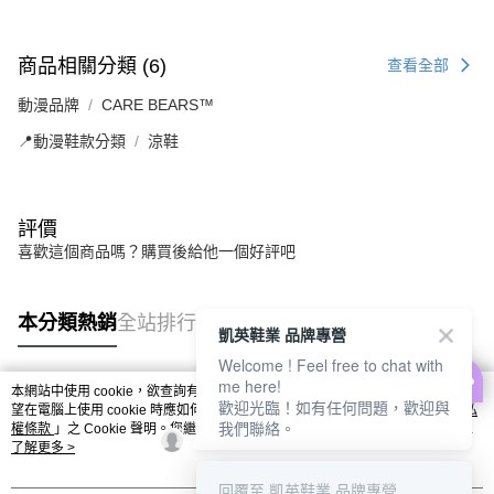
商品相關分類 (6)
查看全部
動漫品牌
CARE BEARS™
📍動漫鞋款分類
涼鞋
評價
喜歡這個商品嗎？購買後給他一個好評吧
本分類熱銷
全站排行
凱英鞋業 品牌專營
Welcome ! Feel free to chat with
me here!
本網站中使用 cookie，欲查詢有關本網站使用 cookie 方式之詳情，及若您不希
歡迎光臨！如有任何問題，歡迎與
熱門標籤
望在電腦上使用 cookie 時應如何變更電腦的 cookie 設定，請參閱本網站「
隱私
我們聯絡。
權條款
」之 Cookie 聲明。您繼續使用本網站即表示您同意本公司得按本網站使
用條款之 Cookie 聲明使用 cookie。
了解更多 >
回覆至 凱英鞋業 品牌專營