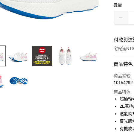
數量
付款與運
宅配滿NT$
付款方式
商品特色
信用卡一
商品編號
10154292
LINE Pay
商品特色
Apple Pay
超極輕
2E寬
街口支付
透氣網
全盈+PAY
反光膠
有機紋
AFTEE先