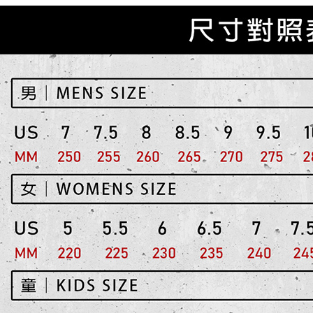
２．關於
https://aft
３．未成
「AFTE
任。
４．使用「
即時審查
結果請求
５．嚴禁
形，恩沛
動。