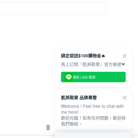
綁定就送$100購物金🔥
馬上訂閱『凱英鞋業』官方帳號❤
連結 LINE 帳號
凱英鞋業 品牌專營
Welcome ! Feel free to chat with
me here!
歡迎光臨！如有任何問題，歡迎與
我們聯絡。