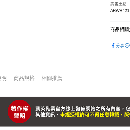
相關說明
銷售重點
【關於「A
ARWR421
ATM付款
AFTEE
便利好安
１．簡單
商品相關分
２．便利
運送方式
３．安心
ARNOR
付款後全
【「AFT
分享
ARNOR
每筆NT$9
１．於結帳
付」結帳
ARNOR
付款後萊
２．訂單
３．收到繳
每筆NT$9
／ATM／
※ 請注意
說明
商品規格
相關推薦
付款後7-
絡購買商品
先享後付
每筆NT$9
※ 交易是
是否繳費成
宅配運費
付客戶支
每筆NT$9
【注意事
１．透過由
交易，需
求債權轉