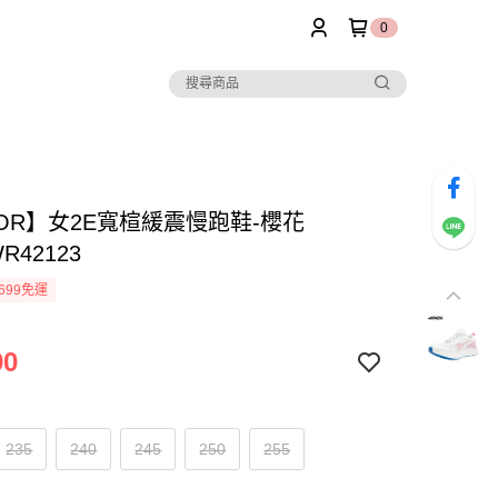
0
NOR】女2E寬楦緩震慢跑鞋-櫻花
R42123
699免運
90
235
240
245
250
255