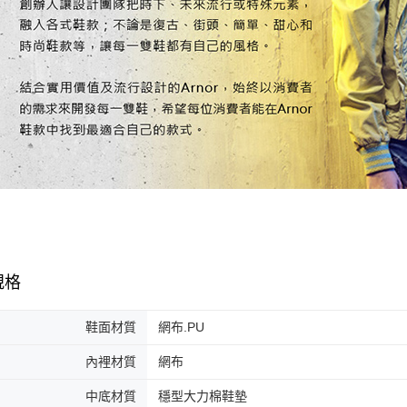
規格
鞋面材質
網布.PU
內裡材質
網布
中底材質
穩型大力棉鞋墊