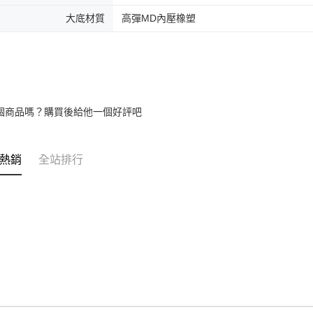
大底材質
高彈MD內壓橡塑
個商品嗎？購買後給他一個好評吧
熱銷
全站排行