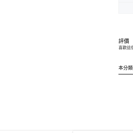
評價
喜歡這
本分類