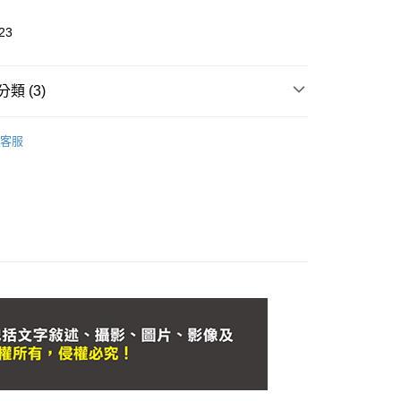
FTEE先享後付」】
23
先享後付是「在收到商品之後才付款」的支付方式。 讓您購物簡單
心！
：不需註冊會員、不需綁卡、不需儲值。
類 (3)
：只要手機號碼，簡訊認證，即可結帳。
：先確認商品／服務後，再付款。
女 | 運動鞋
家取貨
EE先享後付」結帳流程】
客服
女鞋
0，滿NT$799(含以上)免運費
方式選擇「AFTEE先享後付」後，將跳轉至「AFTEE先享後
頁面，進行簡訊認證並確認金額後，即可完成結帳。
舒適機能跑鞋
爾富取貨
成立數日內，您將收到繳費通知簡訊。
費通知簡訊後14天內，點擊此簡訊中的連結，可透過四大超商
,999，滿NT$7,999(含以上)免運費
網路銀行／等多元方式進行付款，方視為交易完成。
：結帳手續完成當下不需立刻繳費，但若您需要取消訂單，請聯
11取貨(追蹤碼前面加上868再查詢)
的店家。未經商家同意取消之訂單仍視為有效，需透過AFTEE
繳納相關費用。
0，滿NT$799(含以上)免運費
否成功請以「AFTEE先享後付 」之結帳頁面顯示為準，若有關於
功／繳費後需取消欲退款等相關疑問，請聯繫「AFTEE先享後
援中心」
https://netprotections.freshdesk.com/support/home
0，滿NT$699(含以上)免運費
項】
恩沛科技股份有限公司提供之「AFTEE先享後付」服務完成之
依本服務之必要範圍內提供個人資料，並將交易相關給付款項請
讓予恩沛科技股份有限公司。