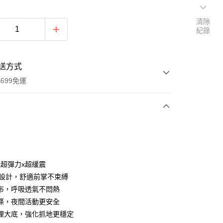
清除
紀錄
送方式
699免運
次付款
x超彈力x超緩震
楦設計，舒適前掌不束縛
布，呼吸透氣不悶熱
條，夜間活動更安全
理大底，強化抓地更穩定
享後付