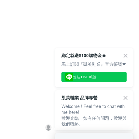
綁定就送$100購物金🔥
馬上訂閱『凱英鞋業』官方帳號❤
連結 LINE 帳號
凱英鞋業 品牌專營
Welcome ! Feel free to chat with
me here!
歡迎光臨！如有任何問題，歡迎與
我們聯絡。