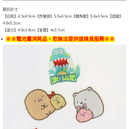
後付繳納相關費用。
宅配運費
※ 交易是否成功請以「AFTEE先享後付 」之結帳頁面顯示為準，若有關於
鞋扣尺寸:
是否繳費成功／繳費後需取消欲退款等相關疑問，請聯繫「AFTEE先享後付
【白熊】4.3x4.5cm【炸豬排】5.5x4.5cm【獨角獸】5.6x4.5cm【恐龍】
每筆NT$90，滿NT$699(含以上)免運費
客戶支援中心」
https://netprotections.freshdesk.com/support/home
4.6x5.2cm
【注意事項】
【波力】4.8x3.8cm【安寶】4x3.7cm
１．透過由恩沛科技股份有限公司提供之「AFTEE先享後付」服務完成之交
※※電池屬消耗品，恕無法提供退換貨服務※※
易，需依本服務之必要範圍內提供個人資料，並將交易相關給付款項請求債
權轉讓予恩沛科技股份有限公司。
２．關於個人資料處理事宜，請瀏覽以下網址：
https://aftee.tw/terms/#terms3
３．未成年的使用者請事先徵得法定代理人或監護人之同意方可使用
「AFTEE先享後付」，若未經同意申辦者引起之損失，本公司不負相關責
任。
４．使用「AFTEE先享後付」時，將依據個別帳號之用戶狀況，依本公司即
時審查核予不同之上限額度；若仍有額度不足之情形，本公司將視審查結果
請求用戶進行身份認證。
５．嚴禁一人註冊多個帳號或使用他人資訊註冊。若發現惡意使用之情形，
恩沛科技股份有限公司將有權停止該用戶之使用額度並採取法律行動。