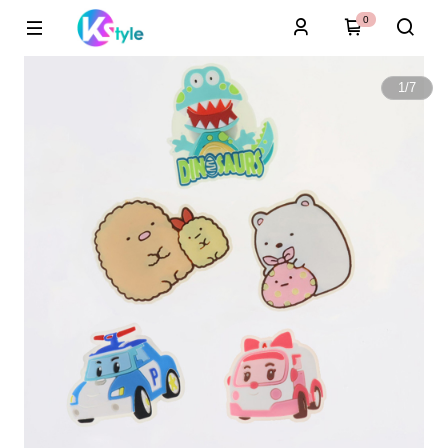
0
1
/
7