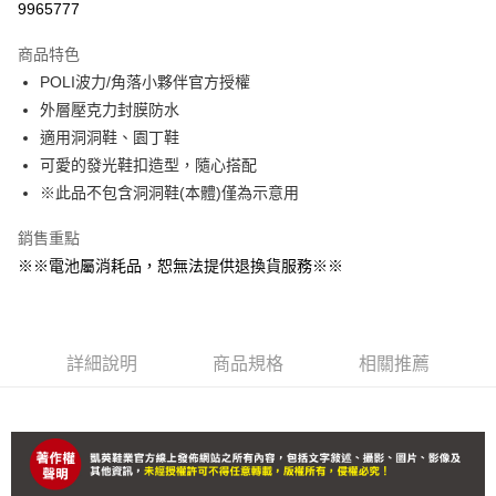
9965777
Apple Pay
商品特色
街口支付
POLI波力/角落小夥伴官方授權
外層壓克力封膜防水
全盈+PAY
適用洞洞鞋、園丁鞋
AFTEE先享後付
可愛的發光鞋扣造型，隨心搭配
相關說明
※此品不包含洞洞鞋(本體)僅為示意用
【關於「AFTEE先享後付」】
ATM付款
AFTEE先享後付是「在收到商品之後才付款」的支付方式。 讓您購物簡單
銷售重點
便利好安心！
※※電池屬消耗品，恕無法提供退換貨服務※※
１．簡單：不需註冊會員、不需綁卡、不需儲值。
運送方式
２．便利：只要手機號碼，簡訊認證，即可結帳。
３．安心：先確認商品／服務後，再付款。
付款後全家取貨
每筆NT$90，滿NT$799(含以上)免運費
【「AFTEE先享後付」結帳流程】
詳細說明
商品規格
相關推薦
１．於結帳方式選擇「AFTEE先享後付」後，將跳轉至「AFTEE先享後付」
付款後萊爾富取貨
結帳頁面，進行簡訊認證並確認金額後，即可完成結帳。
２．訂單成立數日內，您將收到繳費通知簡訊。
每筆NT$9,999，滿NT$7,999(含以上)免運費
３．收到繳費通知簡訊後14天內，點擊此簡訊中的連結，可透過四大超商／
ATM／網路銀行／等多元方式進行付款，方視為交易完成。
付款後7-11取貨(追蹤碼前面加上868再查詢)
※ 請注意：結帳手續完成當下不需立刻繳費，但若您需要取消訂單，請聯絡
每筆NT$90，滿NT$799(含以上)免運費
購買商品的店家。未經商家同意取消之訂單仍視為有效，需透過AFTEE先享