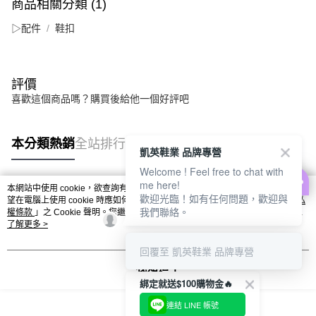
商品相關分類 (1)
▷配件
鞋扣
評價
喜歡這個商品嗎？購買後給他一個好評吧
本分類熱銷
全站排行
凱英鞋業 品牌專營
Welcome ! Feel free to chat with
me here!
本網站中使用 cookie，欲查詢有關本網站使用 cookie 方式之詳情，及若您不希
歡迎光臨！如有任何問題，歡迎與
熱門標籤
望在電腦上使用 cookie 時應如何變更電腦的 cookie 設定，請參閱本網站「
隱私
我們聯絡。
權條款
」之 Cookie 聲明。您繼續使用本網站即表示您同意本公司得按本網站使
用條款之 Cookie 聲明使用 cookie。
了解更多 >
回覆至 凱英鞋業 品牌專營
我知道了
綁定就送$100購物金🔥
連結 LINE 帳號