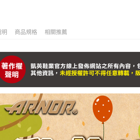
https://aft
３．未成
「AFTE
任。
４．使用「
說明
商品規格
相關推薦
即時審查
結果請求
５．嚴禁
形，恩沛
動。