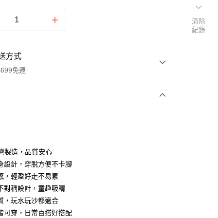
清除
紀錄
送方式
699免運
次付款
 台灣製造，品質安心
身設計，穿脫方便不卡腳
感，輕盈好走不易累
不對稱設計，童趣吸睛
質，玩水玩沙都適合
享後付
皆可穿，日常百搭好搭配