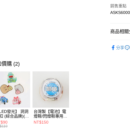
【關於「A
銷售重點
ATM付款
AFTEE
ASKS600
便利好安
１．簡單
２．便利
運送方式
３．安心
商品相關分
付款後全
【「AFT
動漫品牌
每筆NT$9
１．於結帳
分享
付」結帳
📍動漫鞋
付款後萊
２．訂單
３．收到繳
💥當月新
價購 (2)
每筆NT$9
／ATM／
▷雨神同
※ 請注意
付款後7-
絡購買商品
▷室內外
先享後付
每筆NT$9
※ 交易是
☔雨季必備
是否繳費成
宅配運費
付客戶支
每筆NT$9
【注意事
LED發光】 洞洞
台灣製【電池】電
１．透過由
扣 (綜合品牌)(單
燈鞋/閃燈鞋專用電
交易，需
)
池 KS-CR1632 (2
T$90
NT$150
求債權轉
入)
$110
２．關於