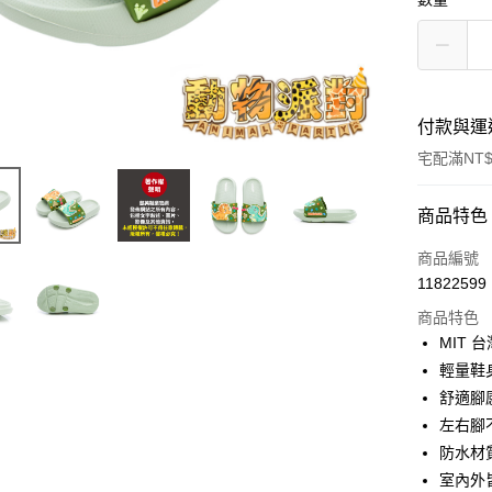
付款與運
宅配滿NT$
付款方式
商品特色
信用卡一
商品編號
11822599
LINE Pay
商品特色
Apple Pay
MIT
輕量鞋
街口支付
舒適腳
全盈+PAY
左右腳
防水材
AFTEE先
室內外
相關說明