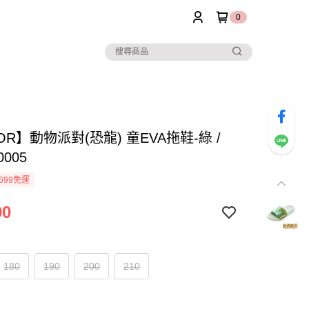
0
OR】動物派對(恐龍) 童EVA拖鞋-綠 /
0005
699免運
90
180
190
200
210