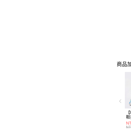
商品加
【
鞋
入
N
NT