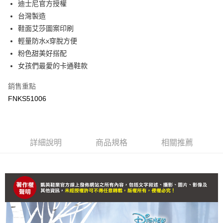
迪士尼官方授權
３．收到繳費通知簡訊後14天內，點擊此簡訊中的連結，可透過四大超商／
ATM／網路銀行／等多元方式進行付款，方視為交易完成。
台灣製造
付款後7-11取貨(追蹤碼前面加上868再查詢)
※ 請注意：結帳手續完成當下不需立刻繳費，但若您需要取消訂單，請聯絡
鞋面艾莎圖案印刷
每筆NT$90，滿NT$799(含以上)免運費
購買商品的店家。未經商家同意取消之訂單仍視為有效，需透過AFTEE先享
後付繳納相關費用。
輕量防水x穿脫方便
宅配運費
※ 交易是否成功請以「AFTEE先享後付 」之結帳頁面顯示為準，若有關於
粉色甜美好搭配
是否繳費成功／繳費後需取消欲退款等相關疑問，請聯繫「AFTEE先享後付
每筆NT$90，滿NT$699(含以上)免運費
女孩們最愛的卡通鞋款
客戶支援中心」
https://netprotections.freshdesk.com/support/home
【注意事項】
銷售重點
１．透過由恩沛科技股份有限公司提供之「AFTEE先享後付」服務完成之交
FNKS51006
易，需依本服務之必要範圍內提供個人資料，並將交易相關給付款項請求債
權轉讓予恩沛科技股份有限公司。
２．關於個人資料處理事宜，請瀏覽以下網址：
https://aftee.tw/terms/#terms3
３．未成年的使用者請事先徵得法定代理人或監護人之同意方可使用
詳細說明
商品規格
相關推薦
「AFTEE先享後付」，若未經同意申辦者引起之損失，本公司不負相關責
任。
４．使用「AFTEE先享後付」時，將依據個別帳號之用戶狀況，依本公司即
時審查核予不同之上限額度；若仍有額度不足之情形，本公司將視審查結果
請求用戶進行身份認證。
５．嚴禁一人註冊多個帳號或使用他人資訊註冊。若發現惡意使用之情形，
恩沛科技股份有限公司將有權停止該用戶之使用額度並採取法律行動。