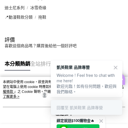
迪士尼系列
冰雪奇緣
📍動漫鞋款分類
拖鞋
評價
喜歡這個商品嗎？購買後給他一個好評吧
本分類熱銷
全站排行
凱英鞋業 品牌專營
Welcome ! Feel free to chat with
me here!
本網站中使用 cookie，欲查詢有關本網站使用 cookie 方式之詳情，及若您不希
歡迎光臨！如有任何問題，歡迎與
熱門標籤
望在電腦上使用 cookie 時應如何變更電腦的 cookie 設定，請參閱本網站「
隱私
我們聯絡。
權條款
」之 Cookie 聲明。您繼續使用本網站即表示您同意本公司得按本網站使
用條款之 Cookie 聲明使用 cookie。
了解更多 >
回覆至 凱英鞋業 品牌專營
我知道了
綁定就送$100購物金🔥