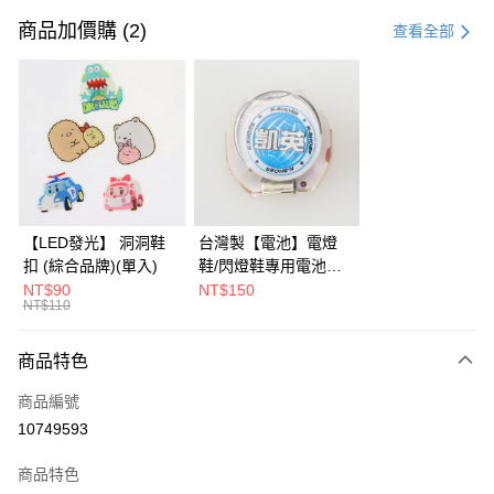
信用卡一次付款
商品加價購 (2)
查看全部
LINE Pay
Apple Pay
街口支付
全盈+PAY
AFTEE先享後付
【LED發光】 洞洞鞋
台灣製【電池】電燈
相關說明
扣 (綜合品牌)(單入)
鞋/閃燈鞋專用電池
【關於「AFTEE先享後付」】
KS-CR1632 (2入)
NT$90
NT$150
ATM付款
AFTEE先享後付是「在收到商品之後才付款」的支付方式。 讓您購物簡單
NT$110
便利好安心！
１．簡單：不需註冊會員、不需綁卡、不需儲值。
運送方式
商品特色
２．便利：只要手機號碼，簡訊認證，即可結帳。
３．安心：先確認商品／服務後，再付款。
付款後全家取貨
商品編號
每筆NT$90，滿NT$799(含以上)免運費
【「AFTEE先享後付」結帳流程】
10749593
１．於結帳方式選擇「AFTEE先享後付」後，將跳轉至「AFTEE先享後付」
付款後萊爾富取貨
結帳頁面，進行簡訊認證並確認金額後，即可完成結帳。
商品特色
２．訂單成立數日內，您將收到繳費通知簡訊。
每筆NT$9,999，滿NT$7,999(含以上)免運費