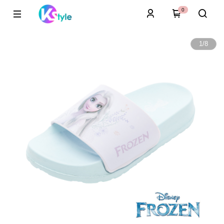
0
1
/
8