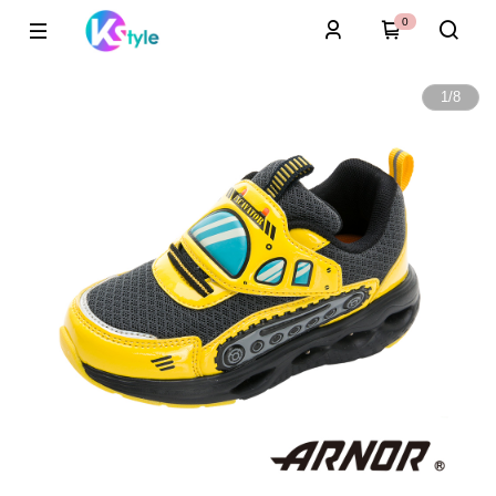
0
1
/
8