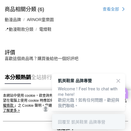
商品相關分類 (6)
查看全部
動漫品牌
ARNOR童樂園
📍動漫鞋款分類
電燈鞋
評價
喜歡這個商品嗎？購買後給他一個好評吧
本分類熱銷
全站排行
凱英鞋業 品牌專營
Welcome ! Feel free to chat with
me here!
本網站中使用 cookie，欲查詢有關本網站使用 cookie 方式之詳情，及若您不希
歡迎光臨！如有任何問題，歡迎與
熱門標籤
望在電腦上使用 cookie 時應如何變更電腦的 cookie 設定，請參閱本網站「
隱私
我們聯絡。
權條款
」之 Cookie 聲明。您繼續使用本網站即表示您同意本公司得按本網站使
用條款之 Cookie 聲明使用 cookie。
了解更多 >
回覆至 凱英鞋業 品牌專營
我知道了