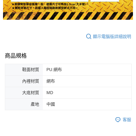
顯示電腦版詳細說明
商品規格
鞋面材質
PU.網布
內裡材質
網布
大底材質
MD
產地
中國
客服