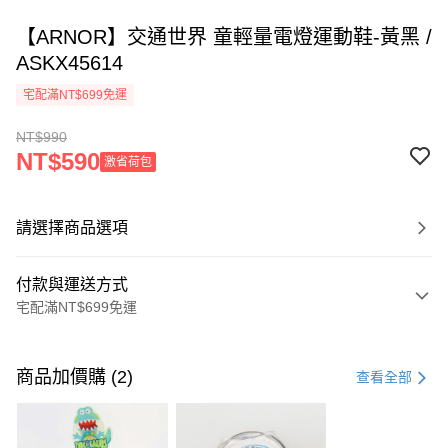
【ARNOR】交通世界 童輕量電燈運動鞋-黃黑 /
ASKX45614
宅配滿NT$699免運
NT$990
NT$590
激省荷包
請選擇商品選項
付款與運送方式
宅配滿NT$699免運
付款方式
信用卡一次付款
商品加價購 (2)
查看全部
LINE Pay