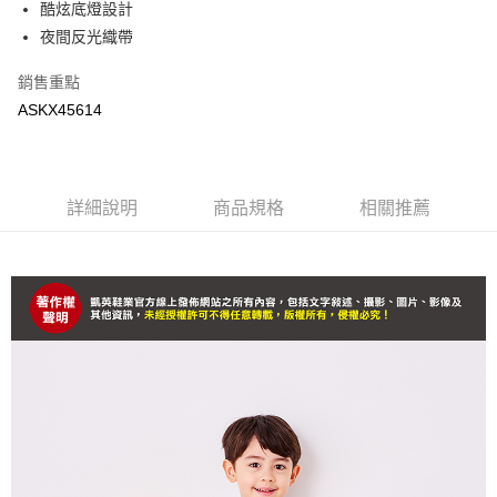
酷炫底燈設計
是否繳費成功／繳費後需取消欲退款等相關疑問，請聯繫「AFTEE先享後付
每筆NT$90，滿NT$699(含以上)免運費
夜間反光織帶
客戶支援中心」
https://netprotections.freshdesk.com/support/home
【注意事項】
銷售重點
１．透過由恩沛科技股份有限公司提供之「AFTEE先享後付」服務完成之交
ASKX45614
易，需依本服務之必要範圍內提供個人資料，並將交易相關給付款項請求債
權轉讓予恩沛科技股份有限公司。
２．關於個人資料處理事宜，請瀏覽以下網址：
https://aftee.tw/terms/#terms3
３．未成年的使用者請事先徵得法定代理人或監護人之同意方可使用
詳細說明
商品規格
相關推薦
「AFTEE先享後付」，若未經同意申辦者引起之損失，本公司不負相關責
任。
４．使用「AFTEE先享後付」時，將依據個別帳號之用戶狀況，依本公司即
時審查核予不同之上限額度；若仍有額度不足之情形，本公司將視審查結果
請求用戶進行身份認證。
５．嚴禁一人註冊多個帳號或使用他人資訊註冊。若發現惡意使用之情形，
恩沛科技股份有限公司將有權停止該用戶之使用額度並採取法律行動。