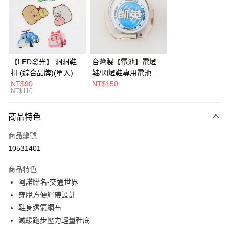
Apple Pay
街口支付
全盈+PAY
AFTEE先享後付
【LED發光】 洞洞鞋
台灣製【電池】電燈
相關說明
扣 (綜合品牌)(單入)
鞋/閃燈鞋專用電池
【關於「AFTEE先享後付」】
KS-CR1632 (2入)
NT$90
NT$150
ATM付款
AFTEE先享後付是「在收到商品之後才付款」的支付方式。 讓您購物簡單
NT$110
便利好安心！
１．簡單：不需註冊會員、不需綁卡、不需儲值。
運送方式
商品特色
２．便利：只要手機號碼，簡訊認證，即可結帳。
３．安心：先確認商品／服務後，再付款。
付款後全家取貨
商品編號
每筆NT$90，滿NT$799(含以上)免運費
【「AFTEE先享後付」結帳流程】
10531401
１．於結帳方式選擇「AFTEE先享後付」後，將跳轉至「AFTEE先享後付」
付款後萊爾富取貨
結帳頁面，進行簡訊認證並確認金額後，即可完成結帳。
商品特色
２．訂單成立數日內，您將收到繳費通知簡訊。
每筆NT$9,999，滿NT$7,999(含以上)免運費
阿諾聯名-交通世界
３．收到繳費通知簡訊後14天內，點擊此簡訊中的連結，可透過四大超商／
ATM／網路銀行／等多元方式進行付款，方視為交易完成。
穿脫方便絆帶設計
付款後7-11取貨(追蹤碼前面加上868再查詢)
※ 請注意：結帳手續完成當下不需立刻繳費，但若您需要取消訂單，請聯絡
鞋身透氣網布
每筆NT$90，滿NT$799(含以上)免運費
購買商品的店家。未經商家同意取消之訂單仍視為有效，需透過AFTEE先享
後付繳納相關費用。
減緩跑步壓力輕量鞋底
宅配運費
※ 交易是否成功請以「AFTEE先享後付 」之結帳頁面顯示為準，若有關於