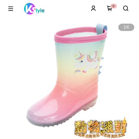
0
1
/
6