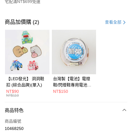
宅配滿NT$699免運
付款方式
信用卡一次付款
商品加價購 (2)
查看全部
LINE Pay
Apple Pay
街口支付
全盈+PAY
AFTEE先享後付
【LED發光】 洞洞鞋
台灣製【電池】電燈
相關說明
扣 (綜合品牌)(單入)
鞋/閃燈鞋專用電池
【關於「AFTEE先享後付」】
KS-CR1632 (2入)
NT$90
NT$150
ATM付款
AFTEE先享後付是「在收到商品之後才付款」的支付方式。 讓您購物簡單
NT$110
便利好安心！
１．簡單：不需註冊會員、不需綁卡、不需儲值。
運送方式
商品特色
２．便利：只要手機號碼，簡訊認證，即可結帳。
３．安心：先確認商品／服務後，再付款。
付款後全家取貨
商品編號
每筆NT$90，滿NT$799(含以上)免運費
【「AFTEE先享後付」結帳流程】
10468250