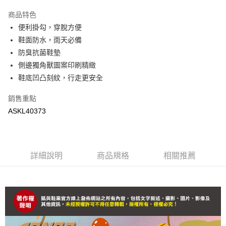
１．於結帳方式選擇「AFTEE先享後付」後，將跳轉至「AFTEE先享後付」
付款後萊爾富取貨
結帳頁面，進行簡訊認證並確認金額後，即可完成結帳。
商品特色
２．訂單成立數日內，您將收到繳費通知簡訊。
每筆NT$9,999，滿NT$7,999(含以上)免運費
便利掛勾，穿脫方便
３．收到繳費通知簡訊後14天內，點擊此簡訊中的連結，可透過四大超商／
ATM／網路銀行／等多元方式進行付款，方視為交易完成。
鞋面防水，雨天必備
付款後7-11取貨(追蹤碼前面加上868再查詢)
※ 請注意：結帳手續完成當下不需立刻繳費，但若您需要取消訂單，請聯絡
防臭抗菌鞋墊
每筆NT$90，滿NT$799(含以上)免運費
購買商品的店家。未經商家同意取消之訂單仍視為有效，需透過AFTEE先享
後付繳納相關費用。
側邊獨角獸圖案印刷精緻
宅配運費
※ 交易是否成功請以「AFTEE先享後付 」之結帳頁面顯示為準，若有關於
鞋底凹凸刻紋，行走更安全
是否繳費成功／繳費後需取消欲退款等相關疑問，請聯繫「AFTEE先享後付
每筆NT$90，滿NT$699(含以上)免運費
客戶支援中心」
https://netprotections.freshdesk.com/support/home
銷售重點
【注意事項】
ASKL40373
１．透過由恩沛科技股份有限公司提供之「AFTEE先享後付」服務完成之交
易，需依本服務之必要範圍內提供個人資料，並將交易相關給付款項請求債
權轉讓予恩沛科技股份有限公司。
２．關於個人資料處理事宜，請瀏覽以下網址：
https://aftee.tw/terms/#terms3
詳細說明
商品規格
相關推薦
３．未成年的使用者請事先徵得法定代理人或監護人之同意方可使用
「AFTEE先享後付」，若未經同意申辦者引起之損失，本公司不負相關責
任。
４．使用「AFTEE先享後付」時，將依據個別帳號之用戶狀況，依本公司即
時審查核予不同之上限額度；若仍有額度不足之情形，本公司將視審查結果
請求用戶進行身份認證。
５．嚴禁一人註冊多個帳號或使用他人資訊註冊。若發現惡意使用之情形，