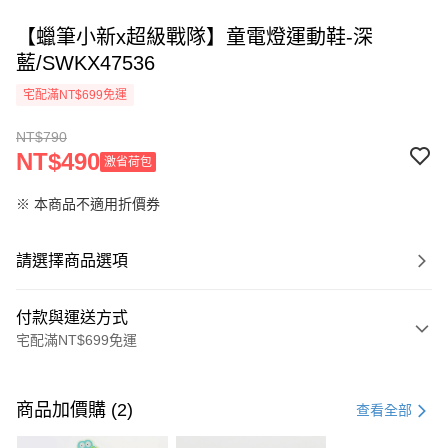
【蠟筆小新x超級戰隊】童電燈運動鞋-深
藍/SWKX47536
宅配滿NT$699免運
NT$790
NT$490
激省荷包
※ 本商品不適用折價券
請選擇商品選項
付款與運送方式
宅配滿NT$699免運
付款方式
信用卡一次付款
商品加價購 (2)
查看全部
LINE Pay