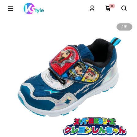
0
1
/
9