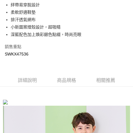
後付繳納相關費用。
絆帶易穿脫設計
宅配運費
※ 交易是否成功請以「AFTEE先享後付 」之結帳頁面顯示為準，若有關於
柔軟舒適鞋墊
是否繳費成功／繳費後需取消欲退款等相關疑問，請聯繫「AFTEE先享後付
每筆NT$90，滿NT$699(含以上)免運費
排汗透氣網布
客戶支援中心」
https://netprotections.freshdesk.com/support/home
小新圖案燈殼設計，超吸睛
【注意事項】
深藍配色加上煥彩銀色點綴，時尚亮眼
１．透過由恩沛科技股份有限公司提供之「AFTEE先享後付」服務完成之交
易，需依本服務之必要範圍內提供個人資料，並將交易相關給付款項請求債
銷售重點
權轉讓予恩沛科技股份有限公司。
２．關於個人資料處理事宜，請瀏覽以下網址：
SWKX47536
https://aftee.tw/terms/#terms3
３．未成年的使用者請事先徵得法定代理人或監護人之同意方可使用
「AFTEE先享後付」，若未經同意申辦者引起之損失，本公司不負相關責
任。
４．使用「AFTEE先享後付」時，將依據個別帳號之用戶狀況，依本公司即
詳細說明
商品規格
相關推薦
時審查核予不同之上限額度；若仍有額度不足之情形，本公司將視審查結果
請求用戶進行身份認證。
５．嚴禁一人註冊多個帳號或使用他人資訊註冊。若發現惡意使用之情形，
恩沛科技股份有限公司將有權停止該用戶之使用額度並採取法律行動。