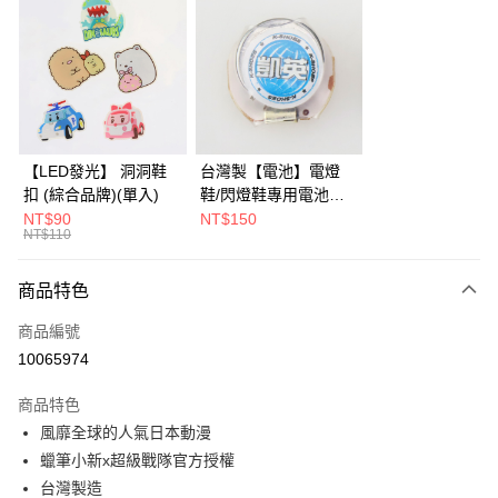
Apple Pay
街口支付
全盈+PAY
AFTEE先享後付
【LED發光】 洞洞鞋
台灣製【電池】電燈
相關說明
扣 (綜合品牌)(單入)
鞋/閃燈鞋專用電池
【關於「AFTEE先享後付」】
KS-CR1632 (2入)
NT$90
NT$150
ATM付款
AFTEE先享後付是「在收到商品之後才付款」的支付方式。 讓您購物簡單
NT$110
便利好安心！
１．簡單：不需註冊會員、不需綁卡、不需儲值。
運送方式
商品特色
２．便利：只要手機號碼，簡訊認證，即可結帳。
３．安心：先確認商品／服務後，再付款。
付款後全家取貨
商品編號
每筆NT$90，滿NT$799(含以上)免運費
【「AFTEE先享後付」結帳流程】
10065974
１．於結帳方式選擇「AFTEE先享後付」後，將跳轉至「AFTEE先享後付」
付款後萊爾富取貨
結帳頁面，進行簡訊認證並確認金額後，即可完成結帳。
商品特色
２．訂單成立數日內，您將收到繳費通知簡訊。
每筆NT$9,999，滿NT$7,999(含以上)免運費
風靡全球的人氣日本動漫
３．收到繳費通知簡訊後14天內，點擊此簡訊中的連結，可透過四大超商／
ATM／網路銀行／等多元方式進行付款，方視為交易完成。
蠟筆小新x超級戰隊官方授權
付款後7-11取貨(追蹤碼前面加上868再查詢)
※ 請注意：結帳手續完成當下不需立刻繳費，但若您需要取消訂單，請聯絡
台灣製造
每筆NT$90，滿NT$799(含以上)免運費
購買商品的店家。未經商家同意取消之訂單仍視為有效，需透過AFTEE先享